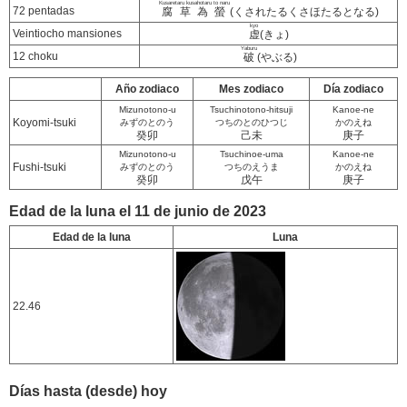
Kusaretaru kusahotaru to naru
72 pentadas
腐草為螢
(くされたるくさほたるとなる)
kyo
Veintiocho mansiones
虚
(きょ)
Yaburu
12 choku
破
(やぶる)
Año zodiaco
Mes zodiaco
Día zodiaco
Mizunotono-u
Tsuchinotono-hitsuji
Kanoe-ne
Koyomi-tsuki
みずのとのう
つちのとのひつじ
かのえね
癸卯
己未
庚子
Mizunotono-u
Tsuchinoe-uma
Kanoe-ne
Fushi-tsuki
みずのとのう
つちのえうま
かのえね
癸卯
戊午
庚子
Edad de la luna el 11 de junio de 2023
Edad de la luna
Luna
22.46
Días hasta (desde) hoy