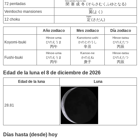
Sora samuku fuyu to naru
72 pentadas
閉塞成冬
(そらさむくふゆとなる)
yoku
Veintiocho mansiones
翼
(よく)
Sadan
12 choku
定
(さだん)
Año zodiaco
Mes zodiaco
Día zodiaco
Hinoe-uma
Kanotono-ushi
Hinoe-tatsu
Koyomi-tsuki
ひのえうま
かのとのうし
ひのえたつ
丙午
辛丑
丙辰
Hinoe-uma
Kanoe-ne
Hinoe-tatsu
Fushi-tsuki
ひのえうま
かのえね
ひのえたつ
丙午
庚子
丙辰
Edad de la luna el 8 de diciembre de 2026
Edad de la luna
Luna
28.81
Días hasta (desde) hoy