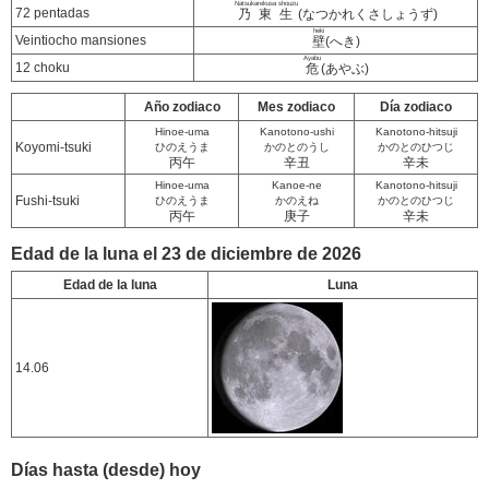
Natsukarekusa shouzu
72 pentadas
乃東生
(なつかれくさしょうず)
heki
Veintiocho mansiones
壁
(へき)
Ayabu
12 choku
危
(あやぶ)
Año zodiaco
Mes zodiaco
Día zodiaco
Hinoe-uma
Kanotono-ushi
Kanotono-hitsuji
Koyomi-tsuki
ひのえうま
かのとのうし
かのとのひつじ
丙午
辛丑
辛未
Hinoe-uma
Kanoe-ne
Kanotono-hitsuji
Fushi-tsuki
ひのえうま
かのえね
かのとのひつじ
丙午
庚子
辛未
Edad de la luna el 23 de diciembre de 2026
Edad de la luna
Luna
14.06
Días hasta (desde) hoy