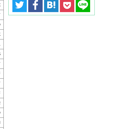
X
T
Q
K
L
S
T
F
T
F
R
O
I