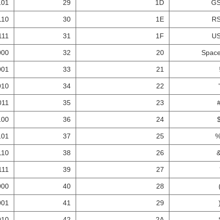
101
29
1D
G
110
30
1E
R
111
31
1F
U
000
32
20
Spac
001
33
21
010
34
22
011
35
23
100
36
24
101
37
25
110
38
26
111
39
27
000
40
28
001
41
29
010
42
2A