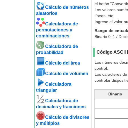
el botón "Convertir
Cálculo de números
Los valores numér
aleatorios
líneas, etc.
Ingrese el valor 
Calculadora de
permutaciones y
Rango de entrad
combinaciones
Binario:0–1 /
Decim
Calculadora de
Código ASCII 
probabilidad
Los números decim
Cálculo del área
control.
Calculo de volumen
Los caracteres de 
controlar disposit
Calculadora
triangular
Binario
Calculadora de
decimales y fracciones
Cálculo de divisores
y múltiplos