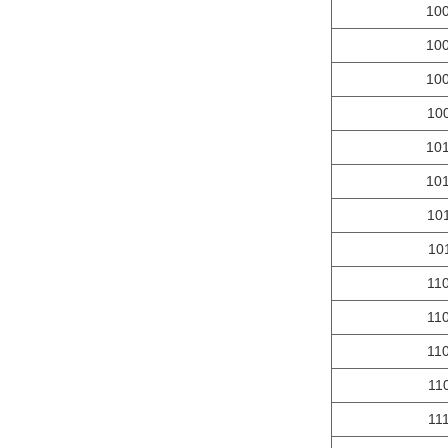
10
10
10
10
10
10
10
10
11
11
11
11
11