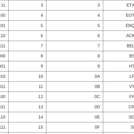
11
3
3
ET
100
4
4
EO
101
5
5
EN
110
6
6
AC
111
7
7
BE
000
8
8
B
001
9
9
H
010
10
0A
L
011
11
0B
V
100
12
0C
F
101
13
0D
C
110
14
0E
S
111
15
0F
S