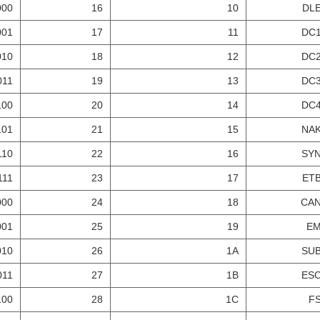
000
16
10
DL
001
17
11
DC
010
18
12
DC
011
19
13
DC
100
20
14
DC
101
21
15
NA
110
22
16
SY
111
23
17
ET
000
24
18
CA
001
25
19
E
010
26
1A
SU
011
27
1B
ES
100
28
1C
F