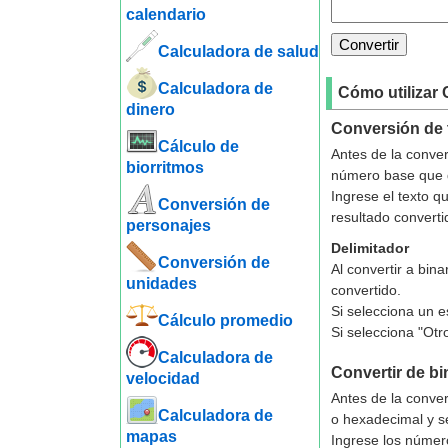
calendario
Calculadora de salud
Calculadora de
Cómo utilizar
dinero
Conversión de 
Cálculo de
Antes de la conver
biorritmos
número base que d
Ingrese el texto q
Conversión de
resultado convert
personajes
Delimitador
Conversión de
Al convertir a bin
unidades
convertido.
Si selecciona un 
Cálculo promedio
Si selecciona "Otr
Calculadora de
Convertir de bi
velocidad
Antes de la conver
Calculadora de
o hexadecimal y s
mapas
Ingrese los número