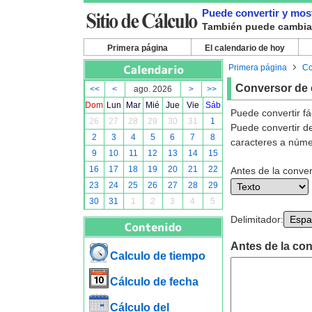
Puede convertir y mos
También puede cambiar 
Primera página
El calendario de hoy
Primera página
Co
Conversor de 
<<
<
ago. 2026
>
>>
Dom
Lun
Mar
Mié
Jue
Vie
Sáb
Puede convertir fá
26
27
28
29
30
31
1
Puede convertir d
2
3
4
5
6
7
8
caracteres a núme
9
10
11
12
13
14
15
16
17
18
19
20
21
22
Antes de la conve
23
24
25
26
27
28
29
30
31
1
2
3
4
5
Delimitador:
Antes de la con
Calculo de tiempo
Cálculo de fecha
Cálculo del