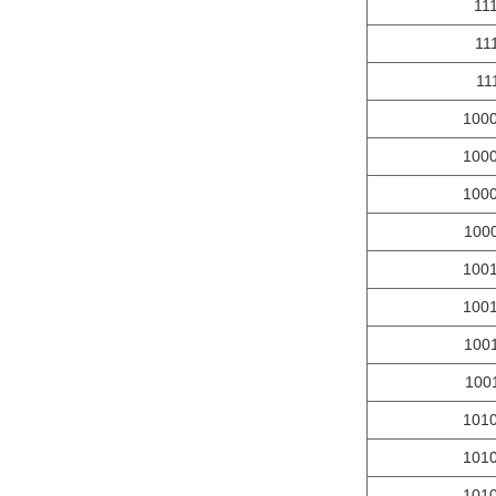
11
11
11
100
100
100
100
100
100
100
100
101
101
101