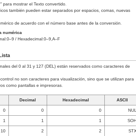
" para mostrar el Texto ​​convertido.
icos también pueden estar separados por espacios, comas, nuevas
numérico de acuerdo con el número base antes de la conversión.
a numérica
al:0–9 /
Hexadecimal:0–9,A–F
Lista
ales del 0 al 31 y 127 (DEL) están reservados como caracteres de
control no son caracteres para visualización, sino que se utilizan para
ivos como pantallas e impresoras.
Decimal
Hexadecimal
ASCII
0
0
0
NU
1
1
1
SO
10
2
2
ST