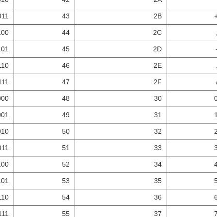
011
43
2B
100
44
2C
101
45
2D
110
46
2E
111
47
2F
000
48
30
001
49
31
010
50
32
011
51
33
100
52
34
101
53
35
110
54
36
111
55
37