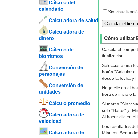
Cálculo del
calendario
Sin visualizac
Calculadora de salud
Calculadora de
dinero
Cómo utilizar 
Calcula el tiempo 
Cálculo de
finalización.
biorritmos
Seleccione una fec
Conversión de
botón "Calcular el
personajes
desde la fecha y ho
Conversión de
Haga clic en el bo
unidades
hora de inicio o la
Cálculo promedio
Si marca "Sin visu
solo "Horas" y "Mi
Calculadora de
Al hacer clic en el
velocidad
Los resultados de
Calculadora de
Minutos, Segundos