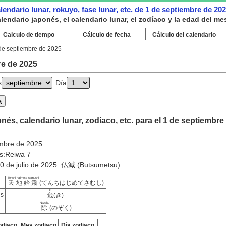
lendario lunar, rokuyo, fase lunar, etc. de 1 de septiembre de 20
endario japonés, el calendario lunar, el zodíaco y la edad del me
Calculo de tiempo
Cálculo de fecha
Cálculo del calendario
de septiembre de 2025
re de 2025
s
Día
nés, calendario lunar, zodiaco, etc. para el 1 de septiembre
embre de 2025
s:Reiwa 7
10 de julio de 2025 仏滅 (Butsumetsu)
Tenchi hajimete samushi
天地始粛
(てんちはじめてさむし)
ki
es
危
(き)
Nozoku
除
(のぞく)
odiaco
Mes zodiaco
Día zodiaco