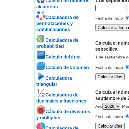
1 de septiembre
Cálculo de números
aleatorios
Calculadora de
Fecha de inicio
permutaciones y
combinaciones
Calculadora de
Calcula el núm
probabilidad
específica
Cálculo del área
1 de septiembre d
Calculo de volumen
Fecha de inicio
Calculadora
triangular
Calcula el núm
Calculadora de
septiembre de 
decimales y fracciones
Año
Me
Cálculo de divisores
Fecha de inicio
y múltiplos
Calculadora de