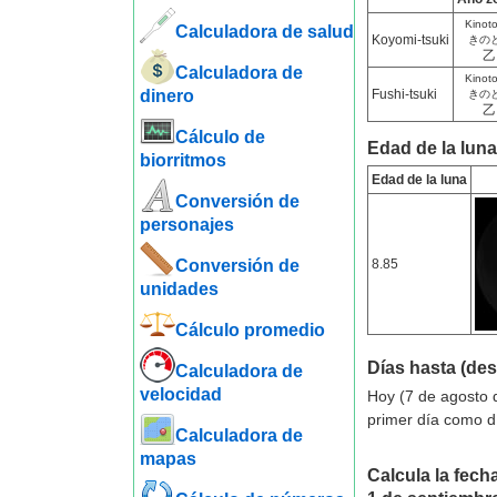
Kinot
Calculadora de salud
Koyomi-tsuki
きの
乙
Calculadora de
Kinot
dinero
Fushi-tsuki
きの
乙
Cálculo de
Edad de la luna
biorritmos
Edad de la luna
Conversión de
personajes
Conversión de
8.85
unidades
Cálculo promedio
Días hasta (de
Calculadora de
velocidad
Hoy (7 de agosto 
primer día como d
Calculadora de
mapas
Calcula la fecha