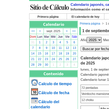
Calendario japonés, ca
Información como el cal
Primera página
El calendario de hoy
Primera página
1 
1 de septiemb
<<
<
sept. 2025
>
>>
Dom
Lun
Mar
Mié
Jue
Vie
Sáb
Año
Me
31
1
2
3
4
5
6
7
8
9
10
11
12
13
14
15
16
17
18
19
20
Calendario japo
21
22
23
24
25
26
27
de 2025
28
29
30
1
2
3
4
lunes, 1 de septi
Calendario japoné
Calendario lunar:
Calculo de tiempo
72 pentadas
Cálculo de fecha
Veintiocho mansion
12 choku
Cálculo del
calendario
Año z