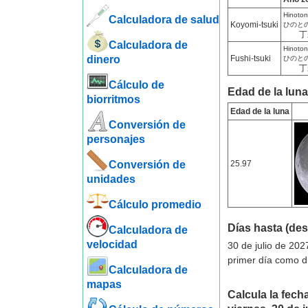
Hinotono
Calculadora de salud
Koyomi-tsuki
ひのと
丁
Calculadora de
Hinotono
dinero
Fushi-tsuki
ひのと
丁
Cálculo de
Edad de la luna 
biorritmos
Edad de la luna
Conversión de
personajes
Conversión de
25.97
unidades
Cálculo promedio
Días hasta (de
Calculadora de
velocidad
30 de julio de 202
primer día como d
Calculadora de
mapas
Calcula la fecha