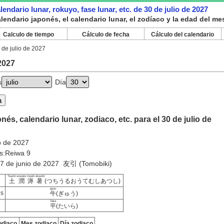
endario lunar, rokuyo, fase lunar, etc. de 30 de julio de 2027
endario japonés, el calendario lunar, el zodíaco y la edad del mes
Calculo de tiempo
Cálculo de fecha
Cálculo del calendario
 de julio de 2027
 2027
s
Día
és, calendario lunar, zodiaco, etc. para el 30 de julio de
io de 2027
s:Reiwa 9
27 de junio de 2027 友引 (Tomobiki)
Tsuchi uruoute mushi atsushi
土潤溽暑
(つちうるおうてむしあつし)
gyuu
es
牛
(ぎゅう)
Taira
平
(たいら)
odiaco
Mes zodiaco
Día zodiaco