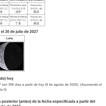
-hitsuji
Tsuchinoe-saru
Kanoe-inu
のひつじ
つちのえさる
かのえいぬ
未
戊申
庚戌
-hitsuji
Hinotono-hitsuji
Kanoe-inu
のひつじ
ひのとのひつじ
かのえいぬ
未
丁未
庚戌
el 30 de julio de 2027
Luna
sde) hoy
7 son 356 días a partir de hoy (8 de agosto de 2026). (Asumiendo el
ía 0)
 posterior (antes) de la fecha especificada a partir del