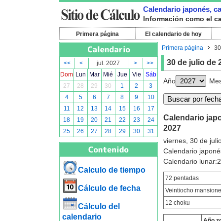
Calendario japonés, cal
Información como el cal
Primera página
El calendario de hoy
Primera página
30
30 de julio de
<<
<
jul. 2027
>
>>
Dom
Lun
Mar
Mié
Jue
Vie
Sáb
Año
Me
27
28
29
30
1
2
3
4
5
6
7
8
9
10
11
12
13
14
15
16
17
Calendario japon
18
19
20
21
22
23
24
2027
25
26
27
28
29
30
31
viernes, 30 de jul
Calendario japoné
Calendario lunar:
Calculo de tiempo
72 pentadas
Cálculo de fecha
Veintiocho mansion
12 choku
Cálculo del
calendario
Año z