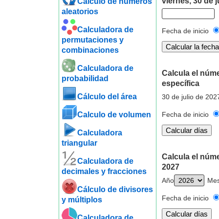
viernes, 30 de j
Cálculo de números
aleatorios
Calculadora de
Fecha de inicio
permutaciones y
combinaciones
Calculadora de
Calcula el núme
probabilidad
específica
Cálculo del área
30 de julio de 202
Calculo de volumen
Fecha de inicio
Calculadora
triangular
Calcula el núme
Calculadora de
2027
decimales y fracciones
Año
Me
Cálculo de divisores
Fecha de inicio
y múltiplos
Calculadora de