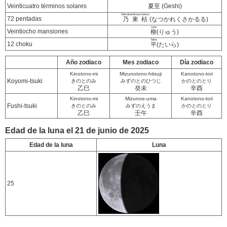
Veinticuatro términos solares
夏至 (Geshi)
Natsukarekusa karuru
72 pentadas
乃東枯
(なつかれくさかるる)
ryuu
Veintiocho mansiones
柳
(りゅう)
Taira
12 choku
平
(たいら)
Año zodiaco
Mes zodiaco
Día zodiaco
Kinotono-mi
Mizunotono-hitsuji
Kanotono-tori
Koyomi-tsuki
きのとのみ
みずのとのひつじ
かのとのとり
乙巳
癸未
辛酉
Kinotono-mi
Mizunoe-uma
Kanotono-tori
Fushi-tsuki
きのとのみ
みずのえうま
かのとのとり
乙巳
壬午
辛酉
Edad de la luna el 21 de junio de 2025
Edad de la luna
Luna
25