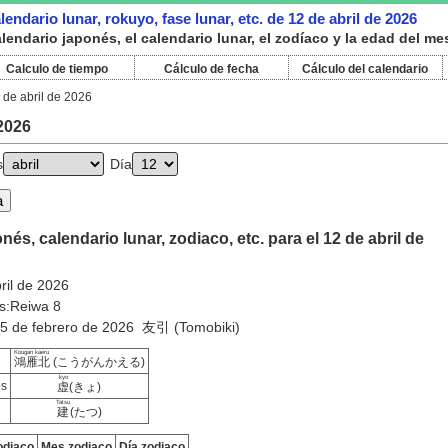
endario lunar, rokuyo, fase lunar, etc. de 12 de abril de 2026
endario japonés, el calendario lunar, el zodíaco y la edad del mes
Calculo de tiempo
Cálculo de fecha
Cálculo del calendario
 de abril de 2026
 2026
s
Día
és, calendario lunar, zodiaco, etc. para el 12 de abril de
ril de 2026
s:Reiwa 8
25 de febrero de 2026 友引 (Tomobiki)
Kougan kaeru
鴻雁北
(こうがんかえる)
kyo
es
虚
(きょ)
Tatsu
建
(たつ)
odiaco
Mes zodiaco
Día zodiaco