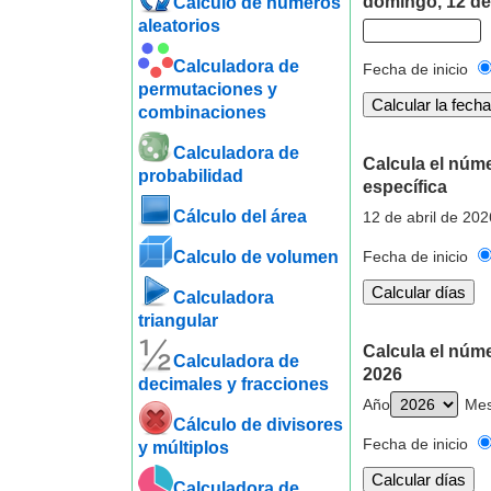
domingo, 12 de 
Cálculo de números
aleatorios
Calculadora de
Fecha de inicio
permutaciones y
combinaciones
Calculadora de
Calcula el núme
probabilidad
específica
Cálculo del área
12 de abril de 202
Calculo de volumen
Fecha de inicio
Calculadora
triangular
Calcula el núme
Calculadora de
2026
decimales y fracciones
Año
Me
Cálculo de divisores
Fecha de inicio
y múltiplos
Calculadora de