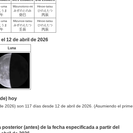
e-uma
Mizunotono-mi
Hinoe-tatsu
えうま
みずのとのみ
ひのえたつ
午
癸巳
丙辰
e-uma
Mizunoe-tatsu
Hinoe-tatsu
えうま
みずのえたつ
ひのえたつ
午
壬辰
丙辰
el 12 de abril de 2026
Luna
sde) hoy
de 2026) son 117 días desde 12 de abril de 2026. (Asumiendo el prime
 posterior (antes) de la fecha especificada a partir del