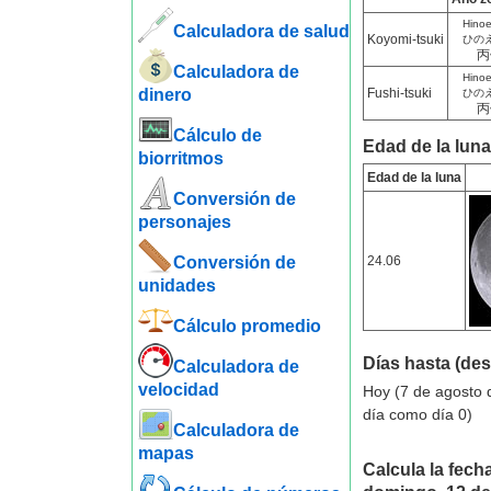
Hino
Calculadora de salud
Koyomi-tsuki
ひの
丙
Calculadora de
Hino
dinero
Fushi-tsuki
ひの
丙
Cálculo de
Edad de la luna 
biorritmos
Edad de la luna
Conversión de
personajes
Conversión de
24.06
unidades
Cálculo promedio
Días hasta (de
Calculadora de
velocidad
Hoy (7 de agosto 
día como día 0)
Calculadora de
mapas
Calcula la fecha