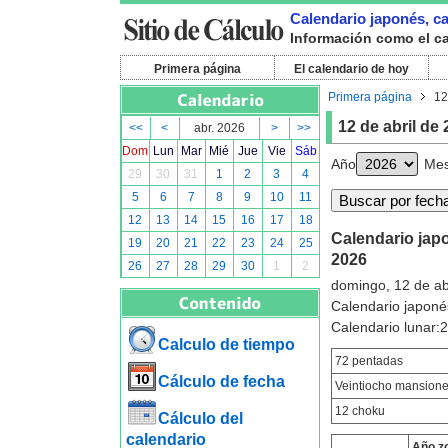
Calendario japonés, cal
Información como el cal
Primera página
El calendario de hoy
Primera página
12
12 de abril de
<<
<
abr. 2026
>
>>
Dom
Lun
Mar
Mié
Jue
Vie
Sáb
Año
Me
29
30
31
1
2
3
4
5
6
7
8
9
10
11
12
13
14
15
16
17
18
Calendario japon
19
20
21
22
23
24
25
2026
26
27
28
29
30
1
2
domingo, 12 de ab
Calendario japoné
Calendario lunar:
Calculo de tiempo
72 pentadas
Cálculo de fecha
Veintiocho mansion
12 choku
Cálculo del
calendario
Año z