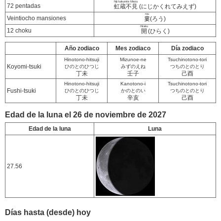
Niji kakurete Miezu
72 pentadas
虹蔵不見
(にじかくれてみえず)
rou
Veintiocho mansiones
婁
(ろう)
Hiraku
12 choku
開
(ひらく)
Año zodiaco
Mes zodiaco
Día zodiaco
Hinotono-hitsuji
Mizunoe-ne
Tsuchinotono-tori
Koyomi-tsuki
ひのとのひつじ
みずのえね
つちのとのとり
丁未
壬子
己酉
Hinotono-hitsuji
Kanotono-i
Tsuchinotono-tori
Fushi-tsuki
ひのとのひつじ
かのとのい
つちのとのとり
丁未
辛亥
己酉
Edad de la luna el 26 de noviembre de 2027
Edad de la luna
Luna
27.56
Días hasta (desde) hoy